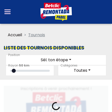
Accueil
Tournois
LISTE DES TOURNOIS DISPONIBLES
Position
Sél. ton étape
Rayon
50 km
Catégories
Toutes
Inscriptions à venir prochainement !